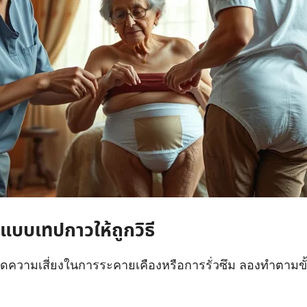
หญ่แบบเทปกาวให้ถูกวิธี
และลดความเสี่ยงในการระคายเคืองหรือการรั่วซึม ลองทำตามขั