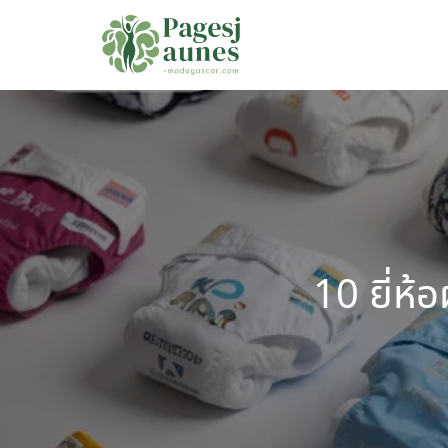
Skip
to
content
Se
fo
10 ยี่ห้