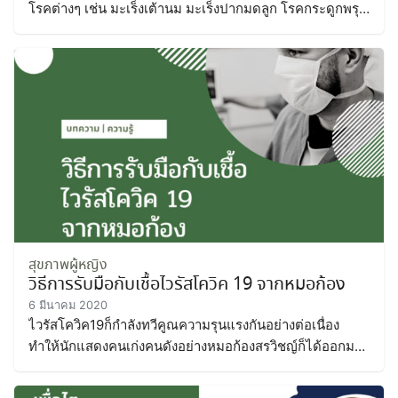
โรคต่างๆ เช่น มะเร็งเต้านม มะเร็งปากมดลูก โรคกระดูกพรุน
และโรคซึมเศร้า เพื่อสุขภาพที่แข็งแรง
สุขภาพผู้หญิง
วิธีการรับมือกับเชื้อไวรัสโควิค 19 จากหมอก้อง
6 มีนาคม 2020
ไวรัสโควิค19ก็กำลังทวีคูณความรุนแรงกันอย่างต่อเนื่อง
ทำให้นักแสดงคนเก่งคนดังอย่างหมอก้องสรวิชญ์ก็ได้ออกมา
ให้คำแนะนำรวมถึงวิธีการป้องกันเชื้อไวรัสโควิค19