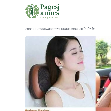
Skip
to
content
Se
fo
สินค้า
›
อุปกรณ์เพื่อสุขภาพ
›
หมอนรองคอ นวดไหล่ไฟฟ้า