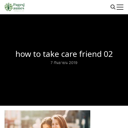
Skip
to
Search
content
for:
how to take care friend 02
7 กันยายน 2019