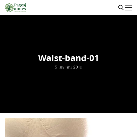
Skip
to
Search
content
for:
Waist-band-01
5 เมษายน 2019