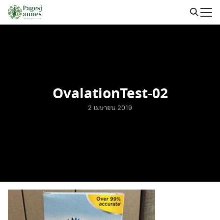
Skip
to
Search
content
for:
OvalationTest-02
2 เมษายน 2019