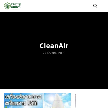
Skip
to
Search
content
for:
CleanAir
27 มีนาคม 2019