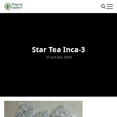
Skip
to
Search
content
for:
Star Tea Inca-3
31 มกราคม 2019