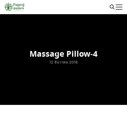
Skip
to
Search
content
for:
Massage Pillow-4
12 ธันวาคม 2018